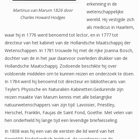
erkenning in de
Martinus van Marum 1826 door
wetenschappelijke
Charles Howard Hodges
wereld. Hij vestigde zich
als medicus in Haarlem,
waar hij in 1776 werd benoemd tot lector, en in 1777 tot
directeur van het kabinet van de Hollandsche Maatschappij der
Wetenschappen. In 1781 trouwde hij met de rijke Joanna Bosch,
dochter van de in het jaar daarvoor overleden drukker van de
Hollandsche Maatschappij. Zodoende beschikte hij over
voldoende middelen om te kunnen reizen en onderzoek te doen.
In 1784 werd hij benoemd tot directeur en bibliothecaris van
Teyler’s Physische en Naturaliën-Kabinetten.Gedurende zijn
reizen maakte Van Marum kennis met alle belangrijke
natuurwetenschappers van zijn tijd: Lavoisier, Priestley,
Herschel, Franklin, Faujas de Saint Fond, Goethe. Met velen van
hen onderhield hij lange tijd een levendige briefwisseling.
In 1808 was hij een van de eersten die lid werd van het
Koninklijk Nederlandsch Instituut, de voorloper van de