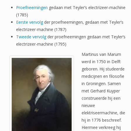
Proefneemingen
gedaan met Teyler’s electrizeer-machine
(1785)
Eerste vervolg
der proefneemingen, gedaan met Teyler’s
electrizeer-machine (1787)
Tweede vervolg
der proefneemingen gedaan met Teyler’s
electrizeer-machine (1795)
Martinus van Marum
werd in 1750 in Delft
geboren. Hij studeerde
medicijnen en filosofie
in Groningen. Samen
met Gerhard Kuyper
construeerde hij een
nieuwe
elektriseermachine, die
hij in 1776 beschreef.
Hiermee verkreeg hij