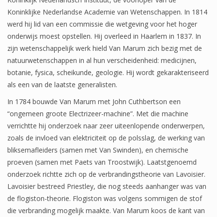
Koninklijke Nederlandse Academie van Wetenschappen. In 1814
werd hij lid van een commissie die wetgeving voor het hoger
onderwijs moest opstellen. Hij overleed in Haarlem in 1837. In
zijn wetenschappelijk werk hield Van Marum zich bezig met de
natuurwetenschappen in al hun verscheidenheid: medicijnen,
botanie, fysica, scheikunde, geologie. Hij wordt gekarakteriseerd
als een van de laatste generalisten.
In 1784 bouwde Van Marum met John Cuthbertson een
“ongemeen groote Electrizeer-machine”. Met die machine
verrichtte hij onderzoek naar zeer uiteenlopende onderwerpen,
zoals de invloed van elektriciteit op de polsslag, de werking van
bliksemafleiders (samen met Van Swinden), en chemische
proeven (samen met Paets van Troostwijk). Laatstgenoemd
onderzoek richtte zich op de verbrandingstheorie van Lavoisier.
Lavoisier bestreed Priestley, die nog steeds aanhanger was van
de flogiston-theorie. Flogiston was volgens sommigen de stof
die verbranding mogelijk maakte. Van Marum koos de kant van